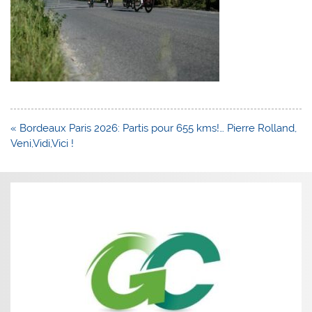
Navigation
« Bordeaux Paris 2026: Partis pour 655 kms!… Pierre Rolland,
de
Veni,Vidi,Vici !
l’article