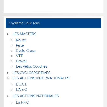
Cyclisme Pour Tous
LES MASTERS
Route
Piste
Cyclo Cross
VTT
Gravel
Les Vélos Couchés
LES CYCLOSPORTIVES
LES ACTIONS INTERNATIONALES
L’U.C.I.
L’A.E.C
LES ACTIONS NATIONALES
La F.F.C