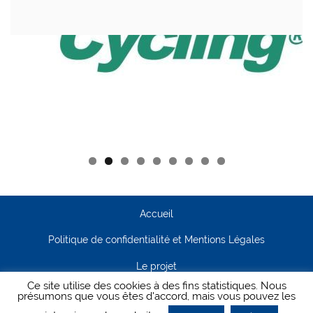
Accueil
Politique de confidentialité et Mentions Légales
Le projet
Ce site utilise des cookies à des fins statistiques. Nous
Contact
présumons que vous êtes d'accord, mais vous pouvez les