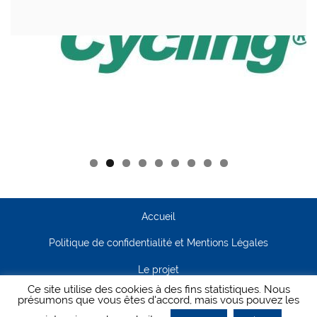
Accueil
Politique de confidentialité et Mentions Légales
Le projet
Ce site utilise des cookies à des fins statistiques. Nous
Contact
présumons que vous êtes d'accord, mais vous pouvez les