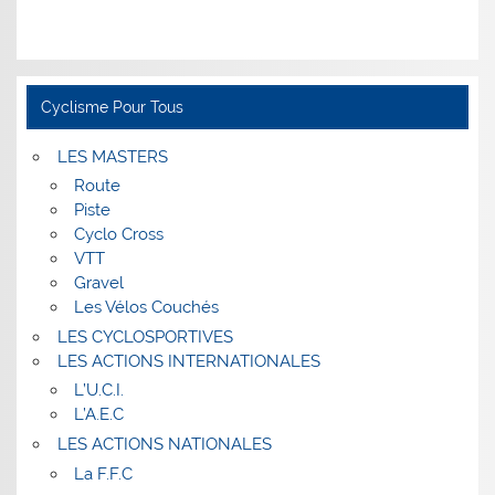
Cyclisme Pour Tous
LES MASTERS
Route
Piste
Cyclo Cross
VTT
Gravel
Les Vélos Couchés
LES CYCLOSPORTIVES
LES ACTIONS INTERNATIONALES
L’U.C.I.
L’A.E.C
LES ACTIONS NATIONALES
La F.F.C