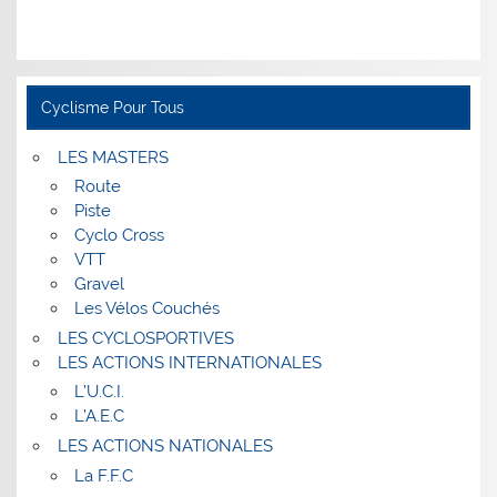
Cyclisme Pour Tous
LES MASTERS
Route
Piste
Cyclo Cross
VTT
Gravel
Les Vélos Couchés
LES CYCLOSPORTIVES
LES ACTIONS INTERNATIONALES
L’U.C.I.
L’A.E.C
LES ACTIONS NATIONALES
La F.F.C