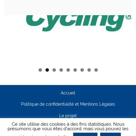
Accueil
Politique de confidentialité et Mentions Légales
Le projet
Ce site utilise des cookies à des fins statistiques. Nous
Contact
présumons que vous êtes d'accord, mais vous pouvez les