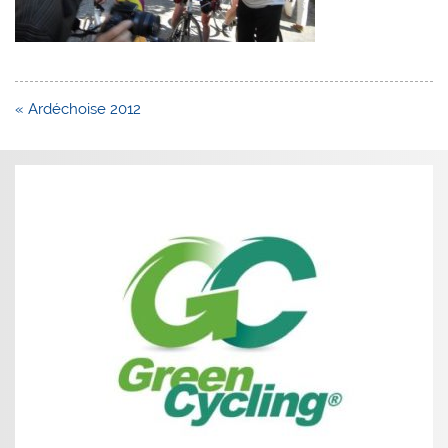
Navigation
« Ardéchoise 2012
de
l’article