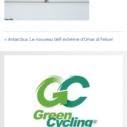
Navigation
« Antarctica: Le nouveau défi extrême d’Omar di Felice!
de
l’article