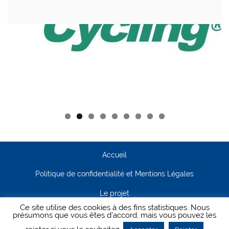
Accueil
Politique de confidentialité et Mentions Légales
Le projet
Ce site utilise des cookies à des fins statistiques. Nous
Contact
présumons que vous êtes d'accord, mais vous pouvez les