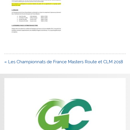
Navigation
« Les Championnats de France Masters Route et CLM 2018
de
l’article