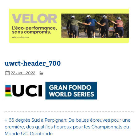
uwct-header_700
22 avril 2022
Navigation
« 66 degrés Sud à Perpignan: De belles épreuves pour une
de
première, des qualifiés heureux pour les Championnats du
l’article
Monde UCI Granfondo