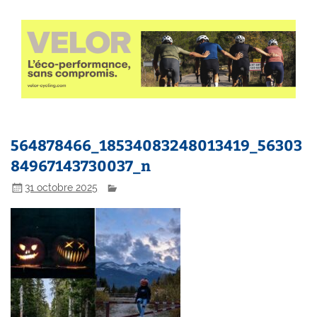
564878466_18534083248013419_56303
84967143730037_n
31 octobre 2025