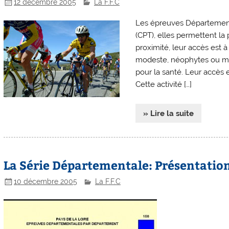
12 décembre 2005
La F.F.C
Les épreuves Départementa
(CPT), elles permettent la
proximité, leur accès est à
modeste, néophytes ou mas
pour la santé. Leur accès e
Cette activité […]
» Lire la suite
La Série Départementale: Présentation 
10 décembre 2005
La F.F.C