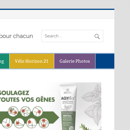
o pour chacun
ng
Vélo Horizon 21
Galerie Photos