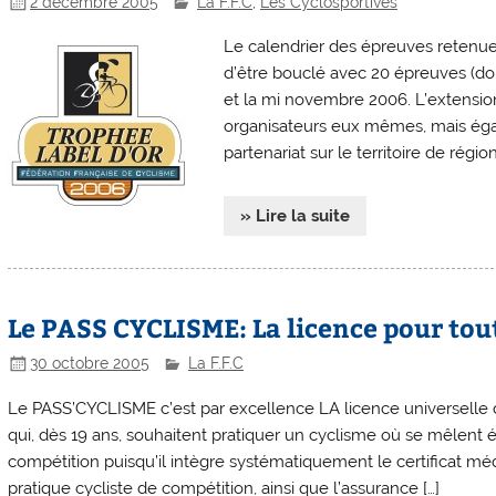
2 décembre 2005
La F.F.C
,
Les Cyclosportives
Le calendrier des épreuves retenue
d’être bouclé avec 20 épreuves (don
et la mi novembre 2006. L’extensio
organisateurs eux mêmes, mais éga
partenariat sur le territoire de région
» Lire la suite
Le PASS CYCLISME: La licence pour tout
30 octobre 2005
La F.F.C
Le PASS’CYCLISME c’est par excellence LA licence universelle d
qui, dès 19 ans, souhaitent pratiquer un cyclisme où se mêlent ét
compétition puisqu’il intègre systématiquement le certificat méd
pratique cycliste de compétition, ainsi que l’assurance […]