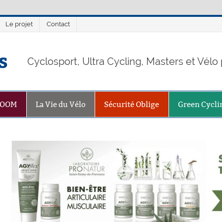
Le projet
Contact
s
Cyclosport, Ultra Cycling, Masters et Vél
ZOOM
La Vie du Vélo
Sécurité Oblige
Green Cycli