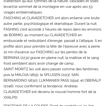
d’attention qu’aux rythmes de la nature, cascades et soleil
levant,le sommet de la montagne en vue après ses 53
virages emblématiques.
FASCHING et CLAVADETCHER ont alors entamé une toute
autre partie, psychlologique et dramatique. Durant la nuit,
FASHING s’est accordé 2 heures de repos dans les environs
de BORMIO, au moment ou CLAVADETCHER en
embuscade et redoublant d’énergie, passait à l’attaque. Il en
profite alors pour prendre la tête de l’épreuve avec à peine
10 mn d’avance sur FASCHING sur les pentes de la
BERNINA (2231) gravie en pleine nuit, la maitrise et le sang
froid semblent alors avoir changé de camp…
SAINT MORITZ les voit alors passer comme des fantômes,
puis la MALOJA (1815), le SPLUGEN (2113), SAN
BERNARDINO (1630), LUKMANIER PASS (1914), et OBERALP
(2046), nous confirment la tendance, Andréas
CLAVADETCHER est devenu le nouvel homme fort de la
XXALPS!
POSITIONS DE LA COURSE. Point de contrôle n° 24. Km