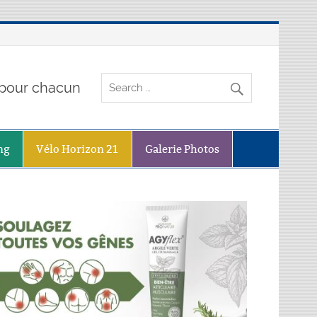
o pour chacun
ng
Vélo Horizon 21
Galerie Photos