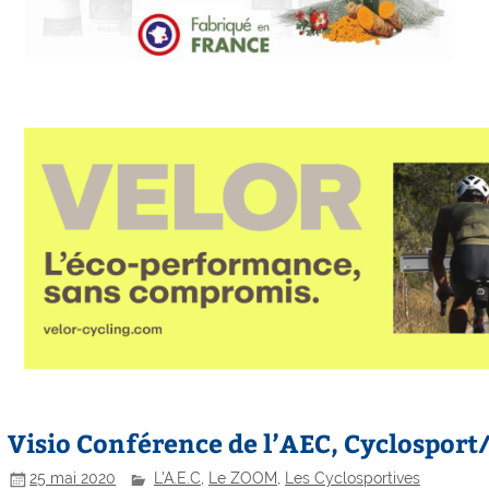
Visio Conférence de l’AEC, Cyclospor
25 mai 2020
L'A.E.C
,
Le ZOOM
,
Les Cyclosportives