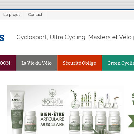
Le projet
Contact
s
Cyclosport, Ultra Cycling, Masters et Vél
ZOOM
La Vie du Vélo
Sécurité Oblige
Green Cycli