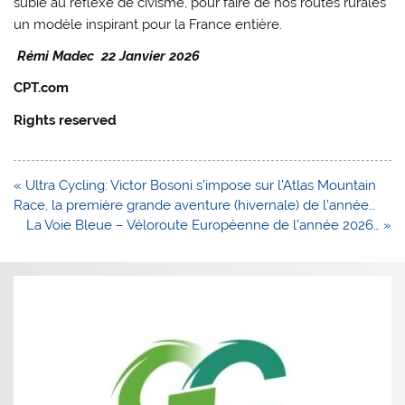
subie au réflexe de civisme, pour faire de nos routes rurales
un modèle inspirant pour la France entière.
Rémi Madec 22 Janvier 2026
CPT.com
Rights reserved
Navigation
« Ultra Cycling: Victor Bosoni s’impose sur l’Atlas Mountain
de
Race, la première grande aventure (hivernale) de l’année…
l’article
La Voie Bleue – Véloroute Européenne de l’année 2026… »