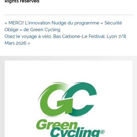
Rights reserved
Navigation
« MERCI! L’innovation Nudge du programme « Sécurité
de
Oblige » de Green Cycling
l’article
Osez le voyage à vélo. Bas Carbone-Le Festival: Lyon 7/8
Mars 2026 »