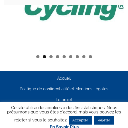
Accueil
Politique de confidentialité et Mentions Légales
Le projet
Ce site utilise des cookies à des fins statistiques. Nous
Contact
présumons que vous êtes d'accord, mais vous pouvez les
rejeter si vous le souhaitez.
Accepter
Rejeter
Creanet64
- Pour Cyclisme Pour Tous
En Savoir Plus