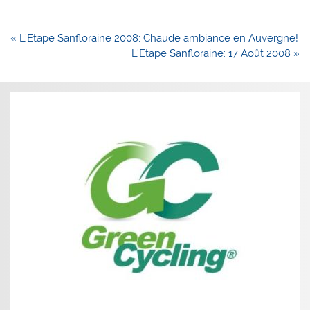
Navigation
« L’Etape Sanfloraine 2008: Chaude ambiance en Auvergne!
de
L’Etape Sanfloraine: 17 Août 2008 »
l’article