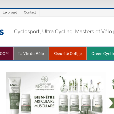
Le projet
Contact
s
Cyclosport, Ultra Cycling, Masters et Vél
ZOOM
La Vie du Vélo
Sécurité Oblige
Green Cycli