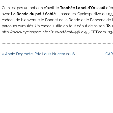
Ce n’est pas un poisson d’avril, le
Trophée Label d’Or 2006
débu
avec
La Ronde du petit Sablé
. 2 parcours, Cyclosportive de 
cadeau de bienvenue le Bonnet de la Ronde et le Bandana de la
parcours cumulés. Un cadeau utile en tout début de saison.
Tou
http://www.cyclosport.info/?rub=art&cat=44&id=95 CPT.com. 0
Navigation
« Annie Degroote: Prix Louis Nucera 2006.
CART
de
l’article