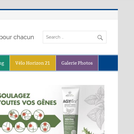
o pour chacun
ng
Vélo Horizon 21
Galerie Photos