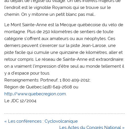
au départ de l’église du village. Un des intérêts majeurs de
l’endroit est le vignoble Royarnois qui se trouve sur le
chemin. On y mitonne un petit blanc pas mal…
Le Mont Sainte-Anne est la Mecque québécoise du vélo de
montagne. Plus de 250 kilomètres de sentiers de toute
catégorie s’offrent aux amateurs ou aux néophytes. Ces
derniers peuvent s’exercer sur la piste Jean-Larose, une
piste facile qui cumule une quinzaine de kilomètres, aller et
retour compris. Le réseau de Sainte-Anne est extraordinaire:
on a vraiment l’impression d’être seul au monde tellement il
y a d’espace pour tous.
Renseignements:
Portneuf, 1 800 409-2012;
Région de Québec,(418) 649-2608 ou
http://www.quebecregion.com.
Le JDC 12/2004
Navigation
« Les conférences : Cyclovolcanique
de
Les Actes du Congrès National »