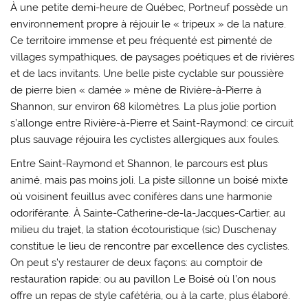
À une petite demi-heure de Québec, Portneuf possède un
environnement propre à réjouir le « tripeux » de la nature.
Ce territoire immense et peu fréquenté est pimenté de
villages sympathiques, de paysages poétiques et de rivières
et de lacs invitants. Une belle piste cyclable sur poussière
de pierre bien « damée » mène de Rivière-à-Pierre à
Shannon, sur environ 68 kilomètres. La plus jolie portion
s’allonge entre Rivière-à-Pierre et Saint-Raymond: ce circuit
plus sauvage réjouira les cyclistes allergiques aux foules.
Entre Saint-Raymond et Shannon, le parcours est plus
animé, mais pas moins joli. La piste sillonne un boisé mixte
où voisinent feuillus avec conifères dans une harmonie
odoriférante. À Sainte-Catherine-de-la-Jacques-Cartier, au
milieu du trajet, la station écotouristique (sic) Duschenay
constitue le lieu de rencontre par excellence des cyclistes.
On peut s’y restaurer de deux façons: au comptoir de
restauration rapide; ou au pavillon Le Boisé où l’on nous
offre un repas de style cafétéria, ou à la carte, plus élaboré.