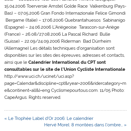
15.04.2006 Toerversie Amstel Golde Race  Valkenburg (Pays-
Bas) – 07.05.2006 Gran Fondo Internazionale Felice Gimondi
 Bergame (Italie) – 17.06.2006 Quebrantahuesos  Sabinanigo
(Espagne) – 24.06.2006 L’Ariégeoise  Tarascon-sur-Ariège
(France) – 26.08/27.08.2006 La Pascal Richard  Bulle
(Suisse) – 22.09/24.09.2006 Riderman  Bad Dürrheim
(Allemagne) Les détails techniques d’organisation sont
disponibles sur les sites des épreuves, adresses et contacts,
ainsi que le
Calendrier International du CPT sont
consultables sur le site de l’Union Cycliste Internationale
http://www.uci.ch/ucinet/uci.asp?
page=Calendar&discipline=cpt&ryear=2006&ridercategory=m
e&continent=all&l=eng Cyclismepourtous.com. 11/05 Photo:
CapeArgus. Rights reserved.
Navigation
« Le Trophée Label d’Or 2006: Le calendrier
de
Hervé Morel: 8 montées dans l’ombre… »
l’article