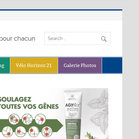
o pour chacun
ng
Vélo Horizon 21
Galerie Photos