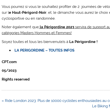
Vous pourrez si vous le souhaitez profiter de 2 journées de vél
sur l
e Haut-Périgord-Noir
, et, le dimanche vous aurez le choi
cyclosportive ou en randonnée.
Noter également que
la Périgordine 2023
servira de support 
catégories Masters Hommes et Femmes!
Soyez toutes et tous les bienvenu(e)s à
La Périgordine !
LA PERIGORDINE – TOUTES INFOS
CPT.com
05/2023
Rights reserved
Navigation
« Ride London 2023: Plus de 10000 cyclistes enthousiastes au 
de
Le Biking 