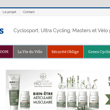
Le projet
Contact
s
Cyclosport, Ultra Cycling, Masters et Vél
ZOOM
La Vie du Vélo
Sécurité Oblige
Green Cycli