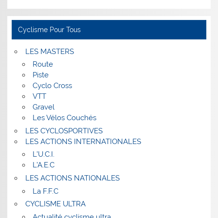
Cyclisme Pour Tous
LES MASTERS
Route
Piste
Cyclo Cross
VTT
Gravel
Les Vélos Couchés
LES CYCLOSPORTIVES
LES ACTIONS INTERNATIONALES
L’U.C.I.
L’A.E.C
LES ACTIONS NATIONALES
La F.F.C
CYCLISME ULTRA
Actualité cyclisme ultra