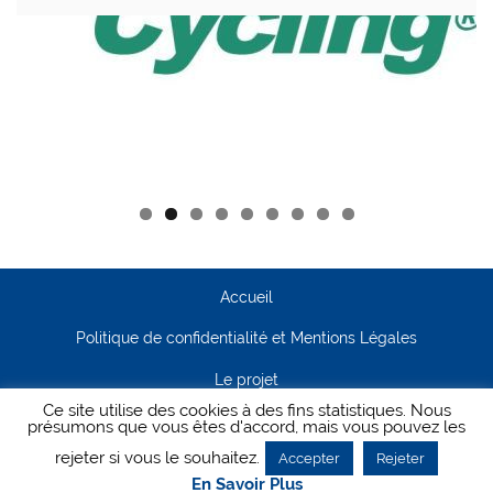
Accueil
Politique de confidentialité et Mentions Légales
Le projet
Ce site utilise des cookies à des fins statistiques. Nous
Contact
présumons que vous êtes d'accord, mais vous pouvez les
rejeter si vous le souhaitez.
Accepter
Rejeter
Creanet64
- Pour Cyclisme Pour Tous
En Savoir Plus