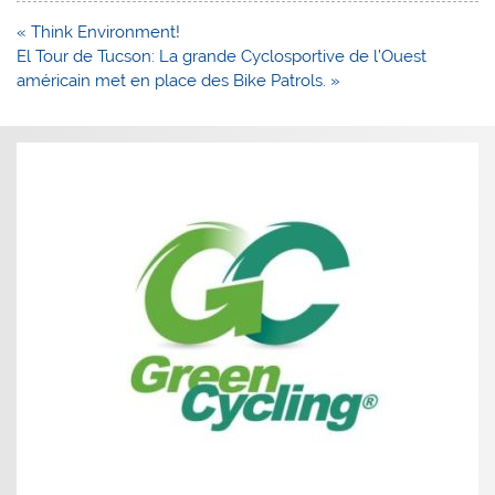
Navigation
« Think Environment!
de
El Tour de Tucson: La grande Cyclosportive de l’Ouest
l’article
américain met en place des Bike Patrols. »