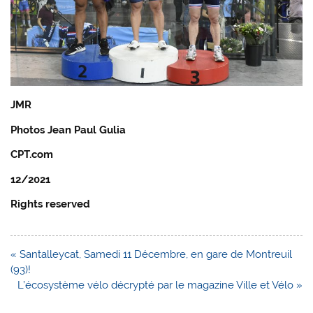
JMR
Photos Jean Paul Gulia
CPT.com
12/2021
Rights reserved
Navigation
« Santalleycat, Samedi 11 Décembre, en gare de Montreuil
de
(93)!
l’article
L’écosystème vélo décrypté par le magazine Ville et Vélo »