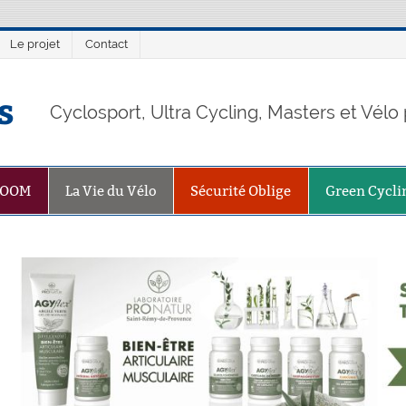
Le projet
Contact
s
Cyclosport, Ultra Cycling, Masters et Vél
ZOOM
La Vie du Vélo
Sécurité Oblige
Green Cycli