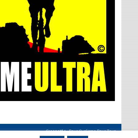
Creanet64
- Pour Cyclisme Pour Tous