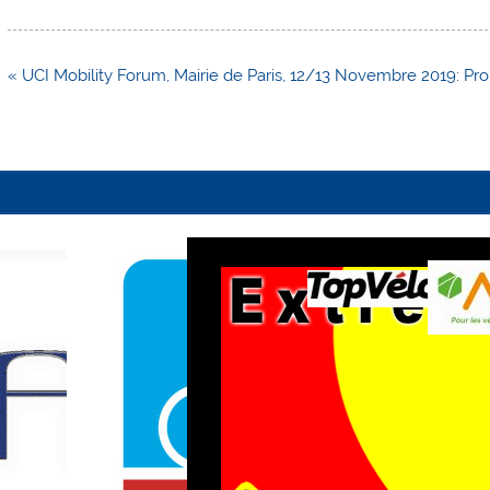
Navigation
« UCI Mobility Forum, Mairie de Paris, 12/13 Novembre 2019: Prom
de
l’article