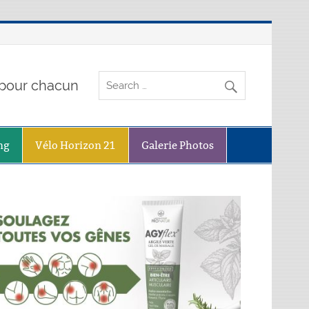
o pour chacun
ng
Vélo Horizon 21
Galerie Photos