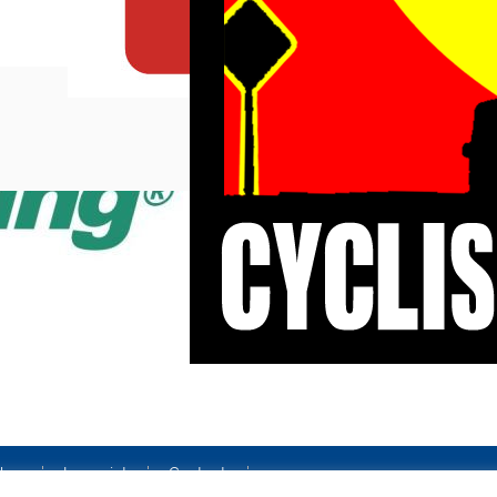
ales
Le projet
Contact