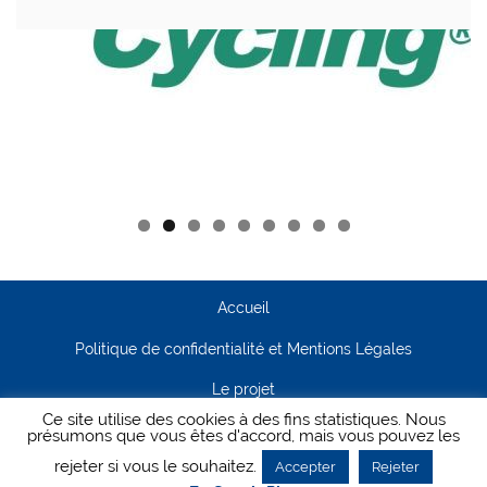
Accueil
Politique de confidentialité et Mentions Légales
Le projet
Ce site utilise des cookies à des fins statistiques. Nous
Contact
présumons que vous êtes d'accord, mais vous pouvez les
rejeter si vous le souhaitez.
Accepter
Rejeter
Creanet64
- Pour Cyclisme Pour Tous