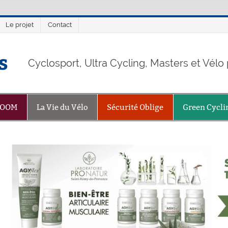
Le projet
Contact
s
Cyclosport, Ultra Cycling, Masters et Vél
ZOOM
La Vie du Vélo
Sécurité Oblige
Green Cycli