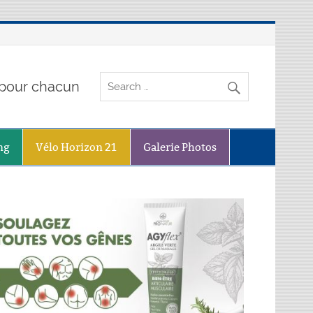
o pour chacun
ng
Vélo Horizon 21
Galerie Photos