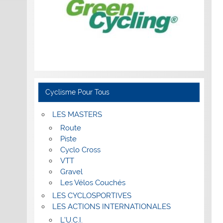
Cyclisme Pour Tous
LES MASTERS
Route
Piste
Cyclo Cross
VTT
Gravel
Les Vélos Couchés
LES CYCLOSPORTIVES
LES ACTIONS INTERNATIONALES
L’U.C.I.