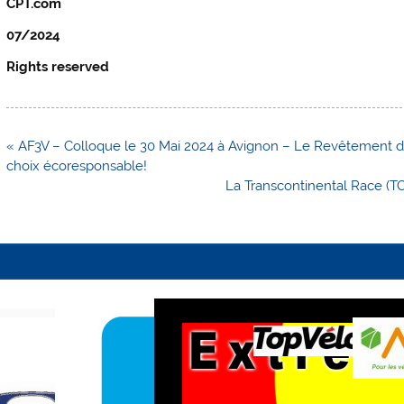
CPT.com
07/2024
Rights reserved
Navigation
« AF3V – Colloque le 30 Mai 2024 à Avignon – Le Revêtement de
de
choix écoresponsable!
l’article
La Transcontinental Race (TC