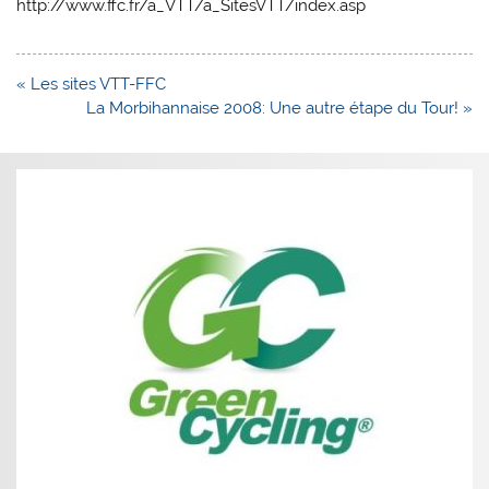
http://www.ffc.fr/a_VTT/a_SitesVTT/index.asp
Navigation
« Les sites VTT-FFC
de
La Morbihannaise 2008: Une autre étape du Tour! »
l’article