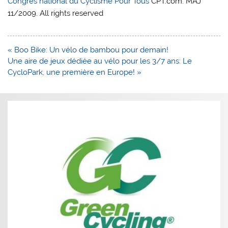
Congrès national du Cyclisme Pour Tous
CPT.com. MAJ
11/2009. All rights reserved
Navigation
« Boo Bike: Un vélo de bambou pour demain!
de
Une aire de jeux dédiée au vélo pour les 3/7 ans: Le
l’article
CycloPark, une première en Europe! »