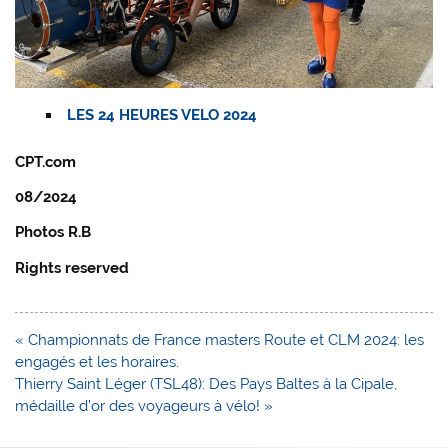
LES 24 HEURES VELO 2024
CPT.com
08/2024
Photos R.B
Rights reserved
Navigation
« Championnats de France masters Route et CLM 2024: les
de
engagés et les horaires.
l’article
Thierry Saint Léger (TSL48): Des Pays Baltes à la Cipale,
médaille d’or des voyageurs à vélo! »