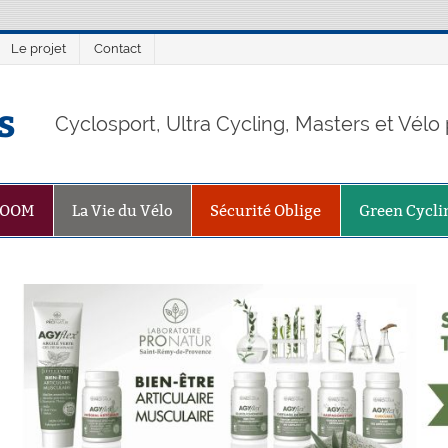
Le projet
Contact
s
Cyclosport, Ultra Cycling, Masters et Vél
ZOOM
La Vie du Vélo
Sécurité Oblige
Green Cycli