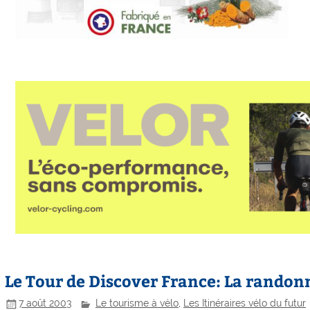
Le Tour de Discover France: La randon
7 août 2003
Le tourisme à vélo
,
Les Itinéraires vélo du futur