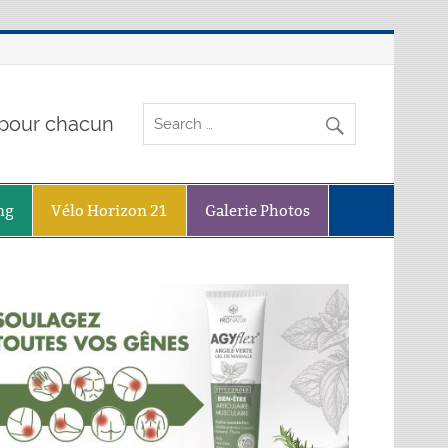
o pour chacun
ng
Vélo Horizon 21
Galerie Photos