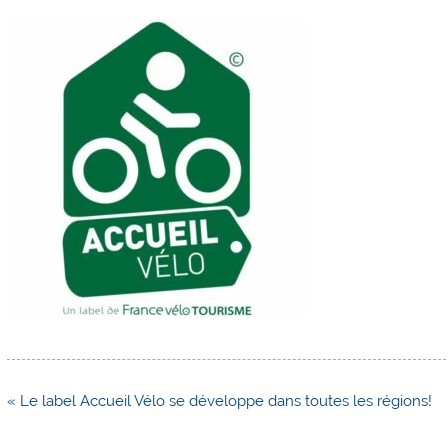
Navigation
« Le label Accueil Vélo se développe dans toutes les régions!
de
l’article