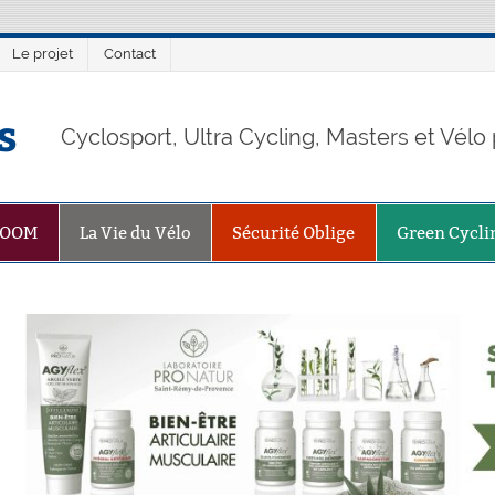
Le projet
Contact
s
Cyclosport, Ultra Cycling, Masters et Vél
ZOOM
La Vie du Vélo
Sécurité Oblige
Green Cycli