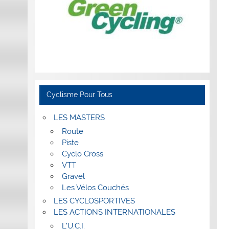
Cyclisme Pour Tous
LES MASTERS
Route
Piste
Cyclo Cross
VTT
Gravel
Les Vélos Couchés
LES CYCLOSPORTIVES
LES ACTIONS INTERNATIONALES
L’U.C.I.