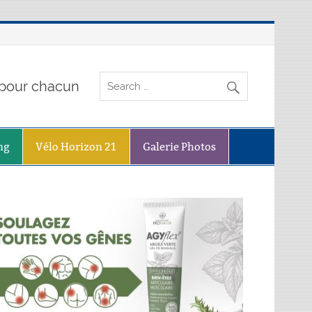
o pour chacun
ng
Vélo Horizon 21
Galerie Photos