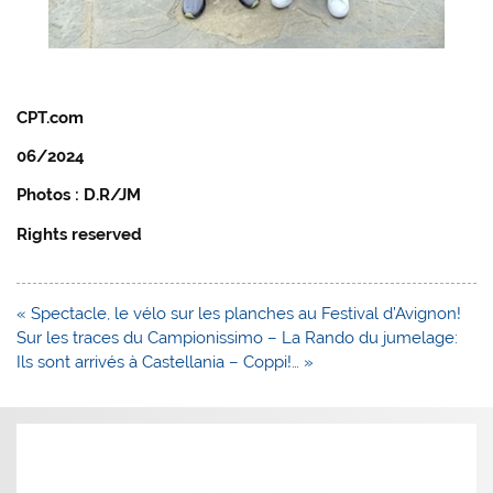
CPT.com
06/2024
Photos : D.R/JM
Rights reserved
Navigation
« Spectacle, le vélo sur les planches au Festival d’Avignon!
de
Sur les traces du Campionissimo – La Rando du jumelage:
l’article
Ils sont arrivés à Castellania – Coppi!… »