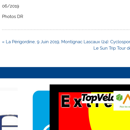
06/2019
Photos DR
Navigation
« La Périgordine, 9 Juin 2019, Montignac Lascaux (24): Cyclospor
de
Le Sun Trip Tour de
l’article