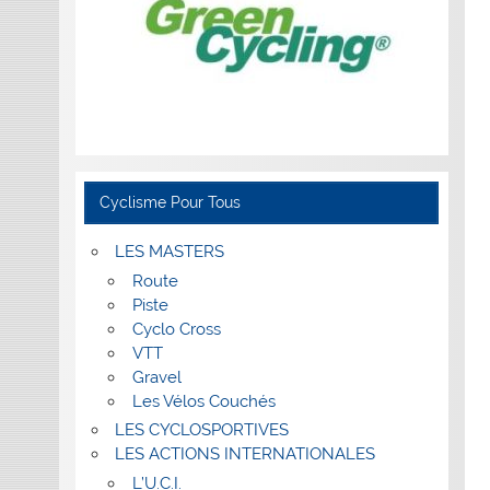
Cyclisme Pour Tous
LES MASTERS
Route
Piste
Cyclo Cross
VTT
Gravel
Les Vélos Couchés
LES CYCLOSPORTIVES
LES ACTIONS INTERNATIONALES
L’U.C.I.