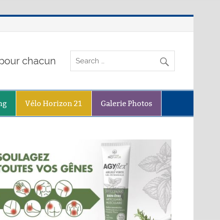
o pour chacun
ng
Vélo Horizon 21
Galerie Photos