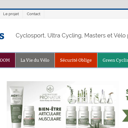
Le projet
Contact
s
Cyclosport, Ultra Cycling, Masters et Vél
ZOOM
La Vie du Vélo
Sécurité Oblige
Green Cycli