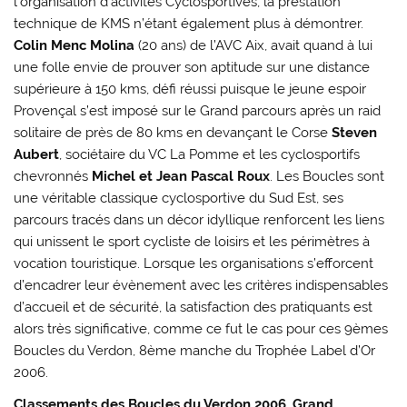
l’organisation d’activités Cyclosportives, la prestation
technique de KMS n’étant également plus à démontrer.
Colin Menc Molina
(20 ans) de l’AVC Aix, avait quand à lui
une folle envie de prouver son aptitude sur une distance
supérieure à 150 kms, défi réussi puisque le jeune espoir
Provençal s’est imposé sur le Grand parcours après un raid
solitaire de près de 80 kms en devançant le Corse
Steven
Aubert
, sociétaire du VC La Pomme et les cyclosportifs
chevronnés
Michel et Jean Pascal Roux
. Les Boucles sont
une véritable classique cyclosportive du Sud Est, ses
parcours tracés dans un décor idyllique renforcent les liens
qui unissent le sport cycliste de loisirs et les périmètres à
vocation touristique. Lorsque les organisations s’efforcent
d’encadrer leur évènement avec les critères indispensables
d’accueil et de sécurité, la satisfaction des pratiquants est
alors très significative, comme ce fut le cas pour ces 9èmes
Boucles du Verdon, 8ème manche du Trophée Label d’Or
2006.
Classements des Boucles du Verdon 2006. Grand