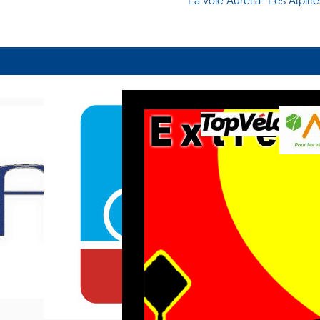
La Voie Aurélia- Les Alpill
l’article