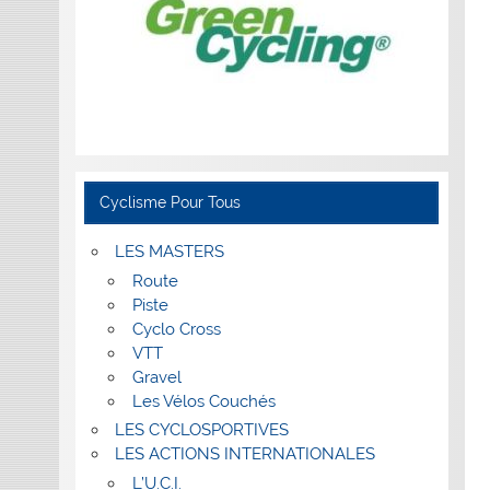
Cyclisme Pour Tous
LES MASTERS
Route
Piste
Cyclo Cross
VTT
Gravel
Les Vélos Couchés
LES CYCLOSPORTIVES
LES ACTIONS INTERNATIONALES
L’U.C.I.