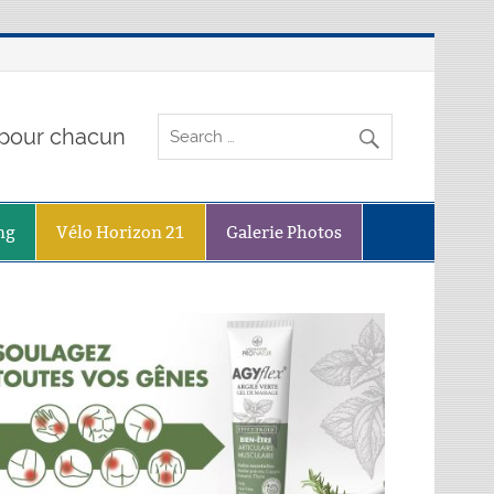
o pour chacun
ng
Vélo Horizon 21
Galerie Photos