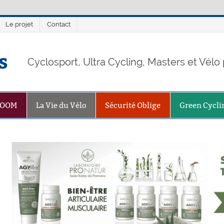
Le projet
Contact
s
Cyclosport, Ultra Cycling, Masters et Vél
ZOOM
La Vie du Vélo
Sécurité Oblige
Green Cycli