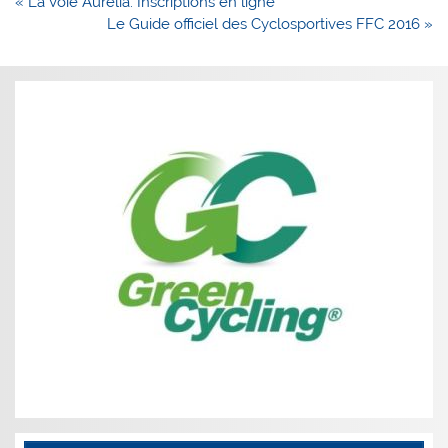
Navigation
« La Voie Aurélia: Inscriptions en ligne
de
Le Guide officiel des Cyclosportives FFC 2016 »
l’article