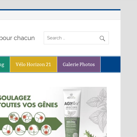
o pour chacun
ng
Vélo Horizon 21
Galerie Photos