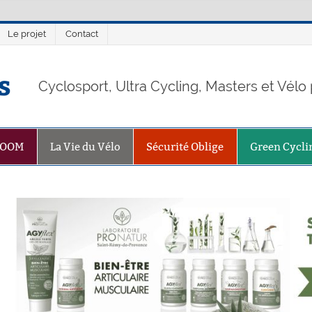
Le projet
Contact
s
Cyclosport, Ultra Cycling, Masters et Vél
ZOOM
La Vie du Vélo
Sécurité Oblige
Green Cycli