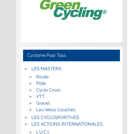
Cyclisme Pour Tous
LES MASTERS
Route
Piste
Cyclo Cross
VTT
Gravel
Les Vélos Couchés
LES CYCLOSPORTIVES
LES ACTIONS INTERNATIONALES
L’U.C.I.