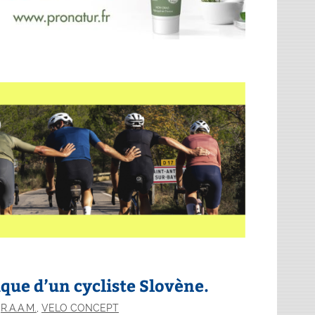
ue d’un cycliste Slovène.
,
R.A.A.M.
,
VELO CONCEPT