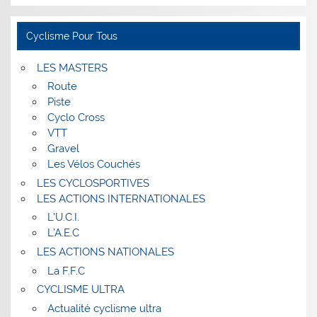
Cyclisme Pour Tous
LES MASTERS
Route
Piste
Cyclo Cross
VTT
Gravel
Les Vélos Couchés
LES CYCLOSPORTIVES
LES ACTIONS INTERNATIONALES
L’U.C.I.
L’A.E.C
LES ACTIONS NATIONALES
La F.F.C
CYCLISME ULTRA
Actualité cyclisme ultra