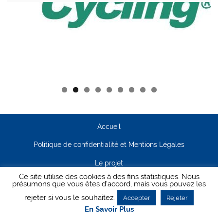
Accueil
Politique de confidentialité et Mentions Légales
Le projet
Ce site utilise des cookies à des fins statistiques. Nous
Contact
présumons que vous êtes d'accord, mais vous pouvez les
rejeter si vous le souhaitez.
Accepter
Rejeter
Creanet64
- Pour Cyclisme Pour Tous
En Savoir Plus