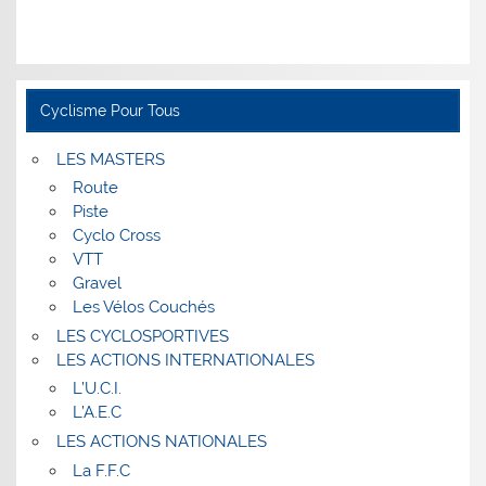
Cyclisme Pour Tous
LES MASTERS
Route
Piste
Cyclo Cross
VTT
Gravel
Les Vélos Couchés
LES CYCLOSPORTIVES
LES ACTIONS INTERNATIONALES
L’U.C.I.
L’A.E.C
LES ACTIONS NATIONALES
La F.F.C