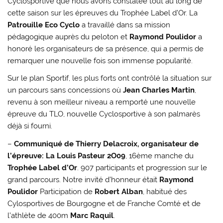
Cyclosportive que nous avons constatée tout au long de
cette saison sur les épreuves du Trophée Label d’Or. La
Patrouille Eco Cyclo
a travaillé dans sa mission
pédagogique auprès du peloton et
Raymond Poulidor
a
honoré les organisateurs de sa présence, qui a permis de
remarquer une nouvelle fois son immense popularité.
Sur le plan Sportif, les plus forts ont contrôlé la situation sur
un parcours sans concessions où
Jean Charles Martin
,
revenu à son meilleur niveau a remporté une nouvelle
épreuve du TLO, nouvelle Cyclosportive à son palmarès
déjà si fourni.
–
Communiqué de Thierry Delacroix, organisateur de
l’épreuve:
La Louis Pasteur 2O09
, 16ème manche du
Trophée Label d’Or
. 907 participants et progression sur le
grand parcours. Notre invité d’honneur était
Raymond
Poulidor
Participation de
Robert Alban
, habitué des
Cylosportives de Bourgogne et de Franche Comté et de
l’athlète de 400m
Marc Raquil
.