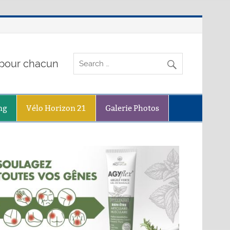
o pour chacun
ng
Vélo Horizon 21
Galerie Photos