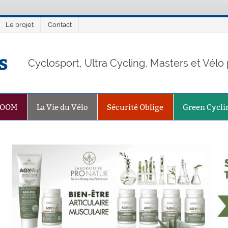
Le projet
Contact
s
Cyclosport, Ultra Cycling, Masters et Vél
ZOOM
La Vie du Vélo
Sécurité Oblige
Green Cycli