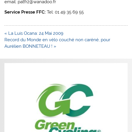
email: patfr2@wanadoo.fr
Service Presse FFC:
Tel: 01 49 35 69 55
Navigation
« La Luis Ocana: 24 Mai 2009
de
Record du Monde en vélo couché non caréné, pour
l’article
Aurélien BONNETEAU ! »