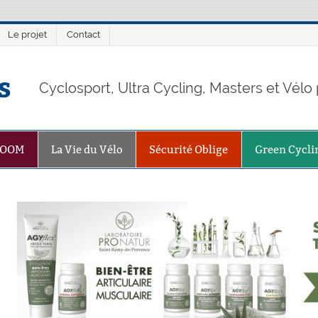
Le projet
Contact
s
Cyclosport, Ultra Cycling, Masters et Vél
ZOOM
La Vie du Vélo
Sécurité Oblige
Green Cycli