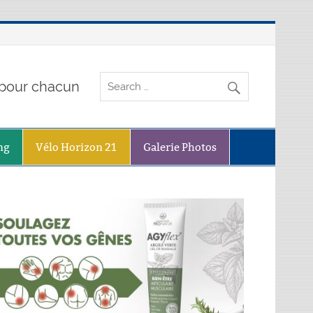
o pour chacun
ng
Vélo Horizon 21
Galerie Photos