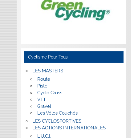
Cyclisme Pour Tous
LES MASTERS
Route
Piste
Cyclo Cross
VTT
Gravel
Les Vélos Couchés
LES CYCLOSPORTIVES
LES ACTIONS INTERNATIONALES
L’U.C.I.