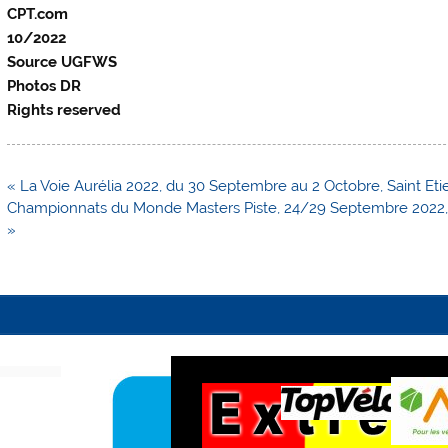
CPT.com
10/2022
Source UGFWS
Photos DR
Rights reserved
Navigation
« La Voie Aurélia 2022, du 30 Septembre au 2 Octobre, Saint Etien
de
Championnats du Monde Masters Piste, 24/29 Septembre 2022, L
l’article
»