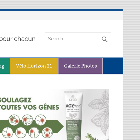
o pour chacun
ng
Vélo Horizon 21
Galerie Photos