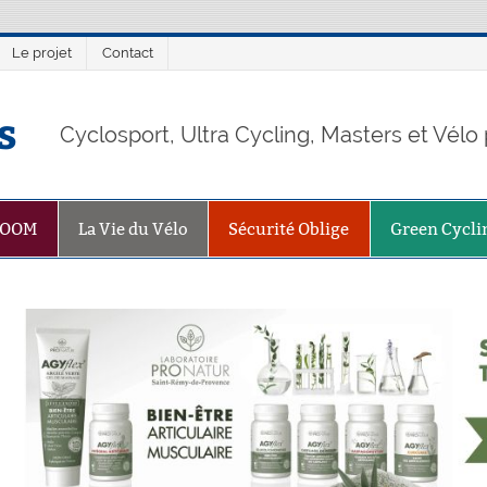
Le projet
Contact
s
Cyclosport, Ultra Cycling, Masters et Vél
ZOOM
La Vie du Vélo
Sécurité Oblige
Green Cycli