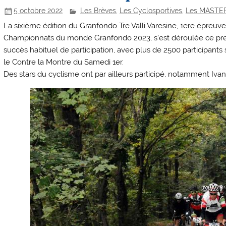
5 octobre 2022
Les Brèves
,
Les Cyclosportives
,
Les MASTE
La sixième édition du Granfondo Tre Valli Varesine, 1ere épreuve 
Championnats du monde Granfondo 2023, s’est déroulée ce pre
succès habituel de participation, avec plus de 2500 participant
le Contre la Montre du Samedi 1er.
Des stars du cyclisme ont par ailleurs participé, notamment Ivan