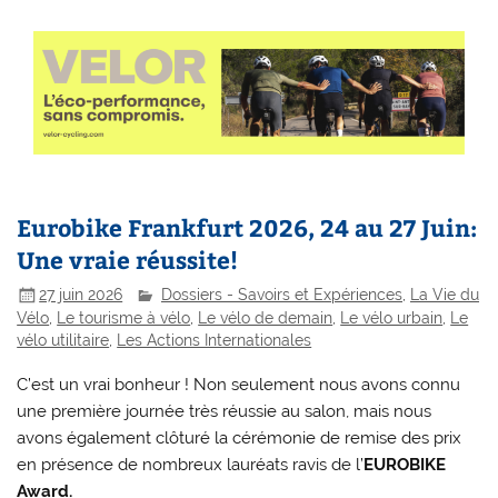
Eurobike Frankfurt 2026, 24 au 27 Juin:
Une vraie réussite!
27 juin 2026
Dossiers - Savoirs et Expériences
,
La Vie du
Vélo
,
Le tourisme à vélo
,
Le vélo de demain
,
Le vélo urbain
,
Le
vélo utilitaire
,
Les Actions Internationales
C’est un vrai bonheur ! Non seulement nous avons connu
une première journée très réussie au salon, mais nous
avons également clôturé la cérémonie de remise des prix
en présence de nombreux lauréats ravis de l’
EUROBIKE
Award.