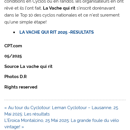
conditions en Cyclos ou en randos, les organisateurs en ont
rêvé et ils l’ont fait,
La Vache qui rit
s’inscrit dorénavant
dans le Top 10 des cyclos nationales et ce n’est surement
qu’une simple étape!
LA VACHE QUI RIT 2025 -RESULTATS
CPT.com
05/2025
Source La vache qui rit
Photos D.R
Rights reserved
Navigation
« Au tour du Cyclotour: Leman Cyclotour – Lausanne, 25
de
Mai 2025: Les résultats
l’article
L’Eroica Montalcino, 25 Mai 2025: La grande foule du vélo
vintage! »