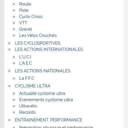
Route
Piste
Cyclo Cross
VTT
Gravel
Les Vélos Couchés
LES CYCLOSPORTIVES
LES ACTIONS INTERNATIONALES
L’U.C.I.
L’A.E.C
LES ACTIONS NATIONALES
La F.F.C
CYCLISME ULTRA
Actualité cyclisme ultra
Evenements cyclisme ultra
Ultravélo
Records
ENTRAINEMENT, PERFORMANCE
Préparation physique et performance