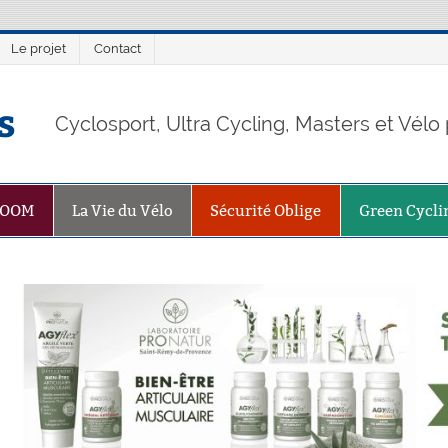
Le projet
Contact
s
Cyclosport, Ultra Cycling, Masters et Vél
ZOOM
La Vie du Vélo
Sécurité Oblige
Green Cycli