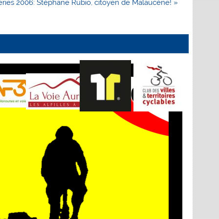
eries 2006: Stéphane Rubio, citoyen de Malaucène! »