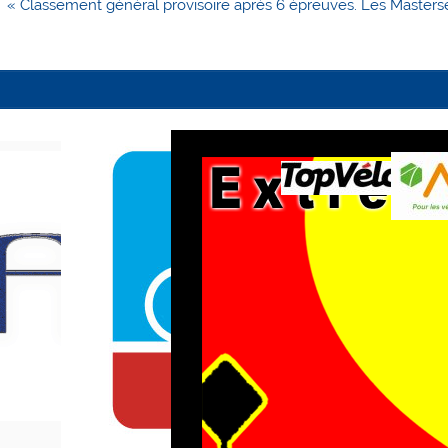
Navigation
« Classement général provisoire après 6 épreuves.
Les Masters
de
l’article