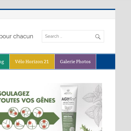
o pour chacun
ng
Vélo Horizon 21
Galerie Photos