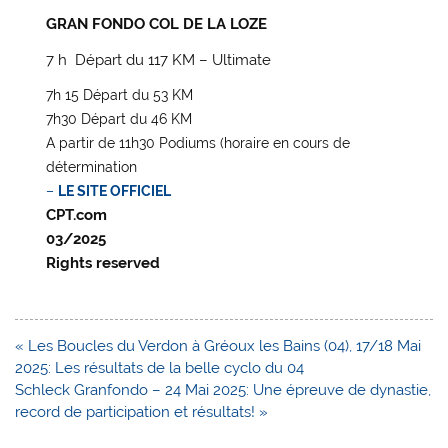
GRAN FONDO COL DE LA LOZE
7 h Départ du 117 KM – Ultimate
7h 15 Départ du 53 KM
7h30
Départ du 46 KM
A partir de 11h30
Podiums (horaire en cours de
détermination
–
LE SITE OFFICIEL
CPT.com
03/2025
Rights reserved
Navigation
« Les Boucles du Verdon à Gréoux les Bains (04), 17/18 Mai
de
2025: Les résultats de la belle cyclo du 04
l’article
Schleck Granfondo – 24 Mai 2025: Une épreuve de dynastie,
record de participation et résultats! »