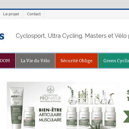
Le projet
Contact
s
Cyclosport, Ultra Cycling, Masters et Vél
ZOOM
La Vie du Vélo
Sécurité Oblige
Green Cycli