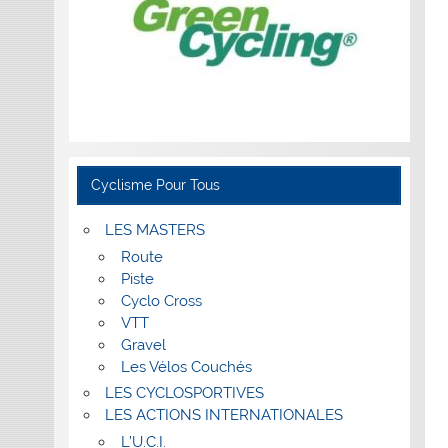
Cyclisme Pour Tous
LES MASTERS
Route
Piste
Cyclo Cross
VTT
Gravel
Les Vélos Couchés
LES CYCLOSPORTIVES
LES ACTIONS INTERNATIONALES
L’U.C.I.