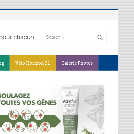
o pour chacun
ng
Vélo Horizon 21
Galerie Photos