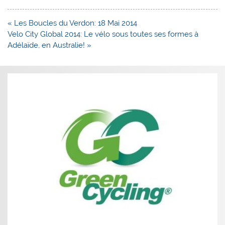
Navigation
« Les Boucles du Verdon: 18 Mai 2014
de
Velo City Global 2014: Le vélo sous toutes ses formes à
l’article
Adélaïde, en Australie! »