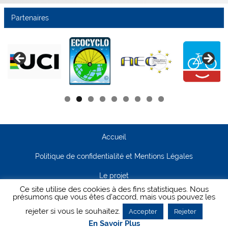
Partenaires
Accueil
Politique de confidentialité et Mentions Légales
Le projet
Ce site utilise des cookies à des fins statistiques. Nous
Contact
présumons que vous êtes d'accord, mais vous pouvez les
rejeter si vous le souhaitez.
Accepter
Rejeter
Creanet64
- Pour Cyclisme Pour Tous
En Savoir Plus