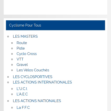
Cyclisme Pour Tous
LES MASTERS
Route
Piste
Cyclo Cross
VTT
Gravel
Les Vélos Couchés
LES CYCLOSPORTIVES
LES ACTIONS INTERNATIONALES
L’U.C.I.
L’A.E.C
LES ACTIONS NATIONALES
La F.F.C